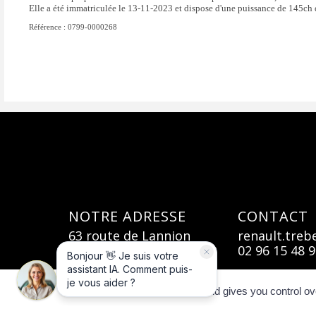
Elle a été immatriculée le 13-11-2023 et dispose d'une puissance de 145ch 
Service Auto-Update - 3 ans inclus
Siège cond
Référence : 0799-0000268
Sièges AV à maintien latéral renforcé
Sièges ava
Système d'appel en cas de panne : B-Call
Système de
Véhicule connecté 4G avec pack de données inclus pendant 3
Vitres ava
ans
Volant en textile enduit grainé cousu
Volant mul
Volant réglable en hauteur et en profondeur
NOTRE ADRESSE
CONTACT
63 route de Lannion
renault.tre
22560 - Trébeurden
02 96 15 48 
This site uses cookies and gives you control ov
Pour les trajets courts, privilégiez la marche