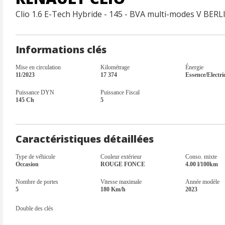
Clio 1.6 E-Tech Hybride - 145 - BVA multi-modes V BER
Informations clés
Mise en circulation
Kilométrage
Énergie
11/2023
17 374
Essence/Electric
Puissance DYN
Puissance Fiscal
145 Ch
5
Caractéristiques détaillées
Type de véhicule
Couleur extérieur
Conso. mixte
Occasion
ROUGE FONCE
4.00 l/100km
Nombre de portes
Vitesse maximale
Année modèle
5
180 Km/h
2023
Double des clés