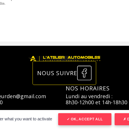
din.
ucteur avec réglage en hauteur
nt standard
 surveillance de pression des pneus
nt électriques avec descente et remontée à impulsion
tifonction
NOUS SUIVRE
NOS HORAIRES
beurden@gmail.com
Lundi au vendredi :
90
8h30-12h00 et 14h-18h30
er what you want to activate
OK, ACCEPT ALL
D
 ou le vélo #SeDéplacerMoinsPolluer