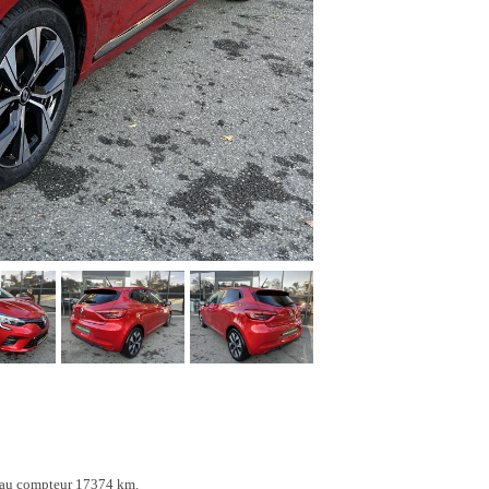
des vitres latérales noir mat
SOFIX sur siège passager avant
ain manuel
oratifs sur le volant à effet "chromé-satiné"
ouclier arrière noir grainé
s panneaux de signalisation
e vitesse
avec bouton d'activation
e porte avant couleur carrosserie
 survitesse
s inférieures de portes noires grainées
 de vitesse
rs extérieur rabattables automatiquement
rs extérieurs électriques et dégivrants
 au compteur 17374 km.
issu gris motifs 3D twida