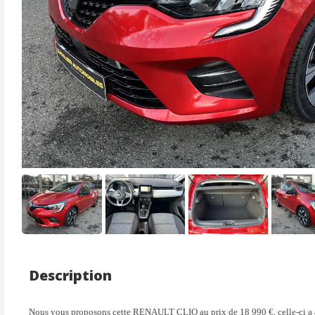
Ecran 7" conducteur personnalisable
Entourage 
Entourage levier de vitesses chromés
ESC
Feux arrière à LED
Fixation I
Fixations Isofix aux places latérales arrière
Frein à m
Freinage actif d’urgence, avec détection des voitures, motos,
Inserts déc
piétons, cyclistes (jour et nuit)
Joncs chromés sur bandeau supérieur de calandre
Jupes de b
Kit de réparation / regonflage de pneus
Lecture de
Lève-vitres arrière électriques impulsionnels
Limiteur d
Logo Renault chromé, avec bandeau supérieur de calandre Noir
Mode ECO 
Brillant
Pack Ambiance Noir Mozaic
Poignées d
Pommeau de levier de vitesse noir
Prévention
Projecteur avant 100% LED - Renault LED Pure Vision
Protection
Réception radio numérique (DAB+ et traditionnels FM/AM)
Régulateur
Description
Rétroviseur intérieur jour et nuit
Rétroviseu
Rétroviseurs extérieurs couleur noir
Rétroviseu
Nous vous proposons cette RENAULT CLIO au prix de 18 990 €, celle-ci a
Roues 16” avec enjoliveurs flexwheel
Sellerie t