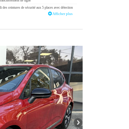
franchissement de ligne
li des ceintures de sécurité aux 5 places avec détection
Afficher plus
ants
e AV anti "coup du lapin"
 au maintien de voie
arrière rabattable 40/60
nts fermée
ppel d’urgence r-call
entrale arrière 3 points, avec prétensionneur
de sécurité avant réglables en hauteur
tion manuelle commande noire avec anneaux chromés
ion manuelle de l'airbag passager
ssistée électrique variable
, écran multimédia 7”, compatible Android Auto et
Play
intérieur avant avec 2 liseuses halogène