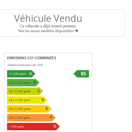
Véhicule Vendu
Ce véhicule a déjà trouvé preneur.
Voir les autres modèles disponibles
EMISSIONS CO² COMBINÉES
Faibles émissions de CO2
95
A
<= 100 g/km
g/km
B
101 à 120 g/km
C
121 à 140 g/km
D
141 à 160 g/km
E
161 à 200 g/km
F
201 à 250 g/km
G
> 250 g/km